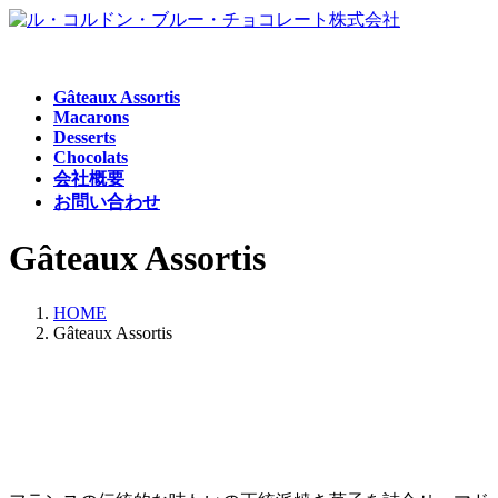
コ
ナ
ン
ビ
テ
ゲ
ン
ー
Gâteaux Assortis
ツ
シ
Macarons
へ
ョ
Desserts
Chocolats
ス
ン
会社概要
キ
に
お問い合わせ
ッ
移
プ
動
Gâteaux Assortis
HOME
Gâteaux Assortis